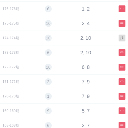
1
2
6
176-176期
中
,
2
4
10
175-175期
中
,
2
10
10
174-174期
挂
,
2
10
6
173-173期
中
,
6
8
10
172-172期
中
,
7
9
2
171-171期
中
,
7
9
1
170-170期
中
,
5
7
9
169-169期
中
,
2
7
6
168-168期
中
,