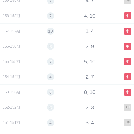
4
7
7
159-159期
挂
,
4
10
7
158-158期
中
,
1
4
10
157-157期
中
,
2
9
8
156-156期
中
,
5
10
7
155-155期
中
,
2
7
4
154-154期
中
,
8
10
6
153-153期
中
,
2
3
3
152-152期
挂
,
3
4
4
151-151期
挂
,