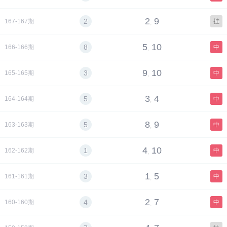
2
9
2
167-167期
挂
,
5
10
8
166-166期
中
,
9
10
3
165-165期
中
,
3
4
5
164-164期
中
,
8
9
5
163-163期
中
,
4
10
1
162-162期
中
,
1
5
3
161-161期
中
,
2
7
4
160-160期
中
,